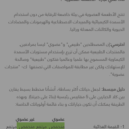
تنتج الأطعمة العضوية في بيئة خاضعة للرقابة من دون استخدام
الأسمدة الكيميائية والمبيدات الاصطناعية والهرمونات والمضادات
الحيوية والكائنات المعدلة وراثيا.
احترسي:
إن المصطلحين "طبيعي" و"عضوي" ليسا بمرادفين,
فالمنتجات الطبيعية ممكن أن تزرع بإستخدام مستويات الأسمدة
الكيماوية المسموح بها علميا وعالميا فتكون "طبيعية" وصالحة
للإستهلاك ولكن غير مطابقة للمواصفات التي تصنفها ك- "منتجات
عضوية".
دليل مببسط:
لجعل حياتك أكثر بساطة، أنشأنا مخطط بسيط يقارن
بين كلا الخيارين على 5 مقاييس رئيسية (بناءً على خبرتنا). وبهذه
الطريقة يمكنك أن تكون خياراتك و بناء قائمة أولوياتك الخاصة:
عضوي
غير عضوي
1- القيمة الغذائية
منخفض
مرتفع
منخفض
مرتفع